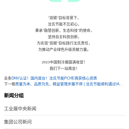
双碳
目标背景下，
“
”
沈氏节能不忘初心，
秉承
融慧创新，生态科技
的使命，
“
”
坚持自主科技创新，
为实现
双碳
目标践行沈氏责任，
“
”
为推动产业绿色升级贡献力量。
中国制冷展圆满收官！
2023
我们下一站再会！
去条
DNV认证！国内首台！沈氏节能PCHE再获核心资质
下一根
质量为本、品质为先，精益管理步履不停 | 沈氏节能顺利通过IATF16949质量管理体系年度监督审核
新闻分组
工业展中央新闻
集团公司新问