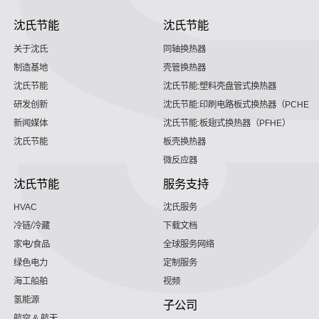
沈氏节能
沈氏节能
关于沈氏
同轴换热器
制造基地
壳管换热器
沈氏节能
沈氏节能:塑料壳盘管式换热器
研发创新
沈氏节能:印刷电路板式换热器（PCHE）
新闻媒体
沈氏节能:板翅式换热器（PFHE）
沈氏节能
板壳换热器
微反应器
沈氏节能
服务支持
HVAC
沈氏服务
冷链/冷藏
下载文档
家电/食品
全球服务网络
绿色电力
定制服务
海工船舶
视频
氢能源
子公司
航空 & 航天