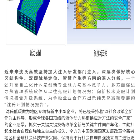
近来来沈氏高效坚持加大注入研发部门注入，深层次做好核心
区结构件、双碳战略定位、智慧产生等方问的深入分析
，
一个
劲升高自主化什么是创新专业能力与基本竟争力，多方面促进
导热管理系统软件从以往克服计划情况报告向新技术克服计划
情况报告升级系统，为金融业业合作方出示纯天然减碳發展的
“沈氏计划情况报告”。
沈氏低碳做为地区专精特新中小型企业，将已经秉持着“以社会改革全新
作为主料导，形成全球各国顶级的流体动力热更换应对方法的安全厂家”
的企业愿景，抓实于关键关键技術改革全新与关键主件国产车化，主動扛
起来社会自理自強独立自主的损失，全力为中国欧洲国家发展改革全新兴
地区和全球社会科技产业兴国、保持高平行社会自理自強独立自主进行更