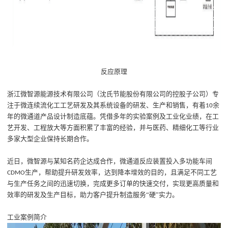
反应原理
浙江微智源能源技术有限公司（沈氏节能股份有限公司的控股子公司）专
注于微连续流化工工艺研发及其系统设备的研发、生产和销售，有着
余
10
年的微通道产品设计制造底蕴。凭借
多年的
实验案例及
工业化业绩
，在工
艺开发、工程放大等方面积累了丰富的经验，并与医药、精细化工等行业
多家大型企业保持长期合作。
近日，微智源与某知名药企达成合作，微通道反应装置投入多功能车间
生产，
帮助
提升研发效率
，
达到降本增效的目的
，
且
满足不同工艺
CDMO
与
生产任务之间
的
迅速切换，
完成
更多订单的快速交付
，
实现更高质量和
效率的研发及生产目标
，
助力客户
提升制造服务
“
硬
”
实力
。
工业案例简介