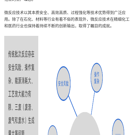
微
反应
技术以其本质安全、高效
高
质、
过程
强化等技术优势
得到
广泛应
用
。
除了在石化、材料等行业有着不俗的表现
外，
微
反应
技术
在精细
化工
和
医药
行业也保持着
持续不断的创新输出
，
取得了瞩目的成就。