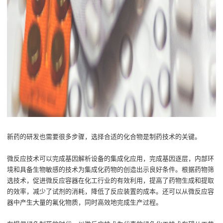
新药的
研发也
需要很多步骤，选择合适的化合物是制药技术的关键。
微反应技术可以
完成
基因
解析
设备的集成
化
应用，
完成
基因
逐层，
内
部
环
境和具备生物敏感的技术为集成化药物的创造出示良好条件。
根据
药物筛
选技术，促进微反应容器在化工行业的有效利用，提高了药物生成和提取
的效率，
减少
了试剂的消耗，降低了反应装置的成本。还可以从微反应容
器中产生大量的氟化
物质
，同时高效地完成生产过程。