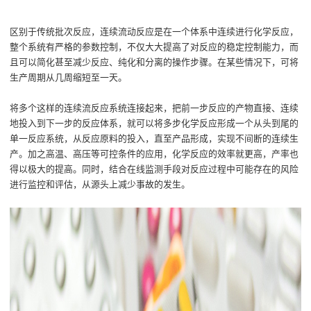
区别于
传统批次反应，连续流动反应是在
一个体系
中连续进行化学反应，
整个系统有严格的参数控制，不仅大大提高了对反应
的
稳定控制能力，而
且
可以
简化甚至减少反应
、
纯化和分离的操作步骤。在某些情况下，可将
生产周期从几周缩短
至
一天。
将多个这样的连续流反应系统连接起来，
把前
一步
反应
的产物直接、连续
地投入到下一步的反应体系，
就
可以将多步化学反应形成一个从头到尾的
单一反应系统，从反应原料的投入，直至产品
形成
，实现不间断
的
连续生
产。加之高温、高压等可控条件的应用，化学反应的效率就更高
，
产率
也
得以极大的提高
。
同时
，
结合在线监测手段对反应过程中可能存在的风险
进行监控和评估，从源头上减少事故的发生。