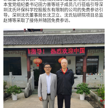
本宝党组纪委书记田力普等班子成员几行莅临引导深
圳沈氏环保科学控股股东有限制的公司的免费参访引
导。深圳沈氏董事局长沈卫立、沈氏钻研院项目总监
赵博等采取了接侍并随团免费参访。