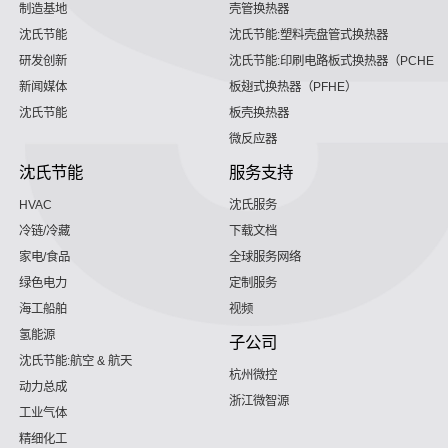
制造基地
壳管换热器
沈氏节能
沈氏节能:塑料壳盘管式换热器
研发创新
沈氏节能:印刷电路板式换热器（PCHE）
新闻媒体
板翅式换热器（PFHE）
沈氏节能
板壳换热器
微反应器
沈氏节能
服务支持
HVAC
沈氏服务
冷链/冷藏
下载文档
家电/食品
全球服务网络
绿色电力
定制服务
海工船舶
视频
氢能源
子公司
沈氏节能:航空 & 航天
杭州微控
动力总成
浙江微智源
工业气体
精细化工