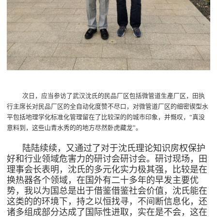
次日，应当参访了武汉沈氏的民品厂区包括微管道生產厂区，田执
行主席长对民品厂区的全自动化度赞不尽口，对微管道厂区的细密锲型水
平包括地理学化标准化管理留在了比较深的的城市印象，并慨叹，“真没
意料到，这些山青水秀的的地方尽然卧虎藏龙”。
陆陆续续，又通过了对于沈氏理论知识房权保护
好和行业领域危害力的研讨会研讨会。研讨现场，田
理事会长表明，沈氏的多元化实力极其强，比较是在
换热器
各个领域，在国外有二十多年的早发主要优
势，我以为国总是出于借鉴借鉴社会价值，沈氏能在
这类的的环境下，持之以恒找寻，不间断信息化，还
诸多组成部分达成了国际性进取，实在是不会，这在