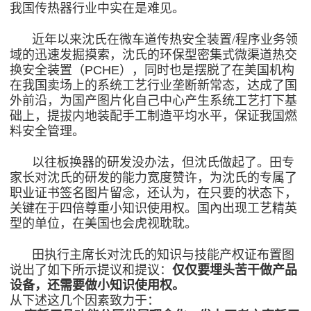
我国传热器行业中实在是难见。
近年以来沈氏在
微车道传热安全装置/程序
业务领
域的迅速发掘摸索，沈氏的环保型密集式微渠道热交
换安全装置（PCHE），同时也是摆脱了在美国机构
在我国卖场上的系统工艺行业垄断新常态，达成了国
外前沿，为国产图片化自己中心产生系统工艺打下基
础上，提拔内地装配手工制造平均水平，保证我国燃
料安全管理。
以往板换器的研发没办法，但沈氏做起了。田专
家长对沈氏的研发的能力宽度赞许，为沈氏的专属了
职业证书签名图片留念，还认为，在只要的状态下，
关键在于四倍尊重小知识使用权。国內出现工艺精英
型的单位，在美国也会虎视耽耽。
田执行主席长对沈氏的知识与技能产权证布置图
说出了如下所示提议和提议：
仅仅要埋头苦干做产品
设备，还需要做小知识使用权。
从下述这几个因素致力于：