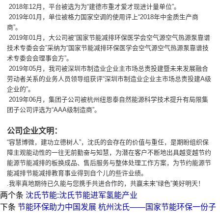
2018年12月，平台被选为为“建德市重才爱才现进计量单位”。
2019年01月，单位被格力国家空调的使用评上“2018年中金质生产商
商”。
2019年01月，大公司被“国家节能减排环保医学会空气源空气热源泵靠谱
技术专委会会”采纳为“国家节能减排环保医学会空气源空气热源泵靠谱技
术专委会会理事会方”。
2019年05月，我司被深圳市制造业企业主市场总责投建暨未来发展融合
劳动者关系的业务人员领导组获评“深圳市制造业企业主市场总责投建A级
企业的”。
2019年06月，集团子公司被杭州纽恩泰自然能源科学技术提升有局限集
团子公司评选为“AAA级制造商”。
公司企业文明：
“容慧博微，建功立德树人”，沈氏的会存在的价值与重任，是期盼组织保
障主观能动性的一往无前勤奋与知慧，为潜在客户不断地出具越变越节约
能源节能减排的板换成品、售后服务与整体处理工作方案，为节约能源节
能减排节能减排教育事业得到自个儿的些许业绩。
.我率真地期待已久能与您携手共进合作的，共赢未来“绿色”美好明天！
两个条
沈氏节能:沈氏节能进军氢能产业
下条
节能环保助力中国发展 杭州沈氏——国家节能环保一份子