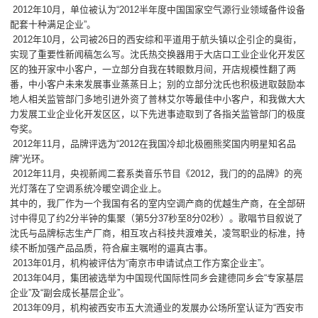
2012年10月，单位被认为“2012半年度中国国家空气源行业领域备件设备
配套十种满足企业”。
2012年10月，公司被26日的西安综和平道用于航头镇以企引企的臭街，
实现了重要性新闻稿怎么写。沈氏热交换器用于大店口工业企业化开发区
区的独开家中小客户，一立部分自我在转眼数月间，开店规模性翻了两
番，中小客户未来发展事业蒸蒸日上；别的立部分沈氏也积极进取鼓励本
地人相关监管部门多地引进外资了普林艾尔等最佳中小客户，和我做大大
力发展工业企业化开发区区，以下先进事迹取到了各指关监管部门的极度
夸奖。
2012年11月，品牌评选为“2012在我国冷却北极圈熊奖国内明星知名品
牌”光环。
2012年11月，央视新闻二套系类音乐节目《2012，我门的的品牌》的亮
光灯落在了空调系统冷暖空调企业上。
其中的，我厂作为一个我国有名的室内空调产商的优越生产商，在全部研
讨中得见了约2分半钟的集聚（第5分37秒至8分02秒）。歌唱节目叙说了
沈氏与品牌标志生产厂商，相互攻占科技共渡难关，凌驾职业的标准，持
续不断加强产品品质，符合雇主嘱咐的逼真古事。
2013年01月，机构被评估为“南京市申请试点工作方案企业主”。
2013年04月，集团被选举为中国现代国际性同乡会建德同乡会“专家基层
企业”及“副会成长基层企业”。
2013年09月，机构被西安市五大流通业的发展办公场所室认证为“西安市