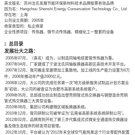
英文版名：苏州沈氏发展节能环保新材料技术品牌股票有效品牌
因为名：Hangzhou Shenshi Energy Conservation Technology Co., Ltd.
存在地：上海
公司设立周期：2005年
商家类型的：私企商家
企业性质项目：传热器、微节点传热器、精细化工一整套的设备
总目录
2.
发展壮大之路：
2005年07月，
（真名）成为，以制造同轴电缆套管传热器为重。
2007年04月，厂家建成了宁波沈氏同轴板换器高新区高技术开发平台。
2007
年1
2
月，我司搬走至建德加工集散地。加工线的生产能力设置为6万
件，2008年推动年产值2000亿元。
2008年12月，大公司的完成任务第一次“地方级新服务试制品计划方案业
务”初验，大公司的被查证为合肥市高新系统系统客户。
2009年05月，总部成功创业制造出塑壳铜管式热交换器与钢塑混合壳铜
管式热交换器三大类型设备。
2010年08月，集团公司构建微区域板换器系统。
2010年12月，我司研制公司被举证为“云南省高新系统系统研制公司”。
2012年02月，品牌周到开机了第三步代集成式式微安全通道热交换器设
备及微生态程序的研发项目管理。
2012年10月，平台被认为“2012年末全球空气能热泵这个行业零配件配置