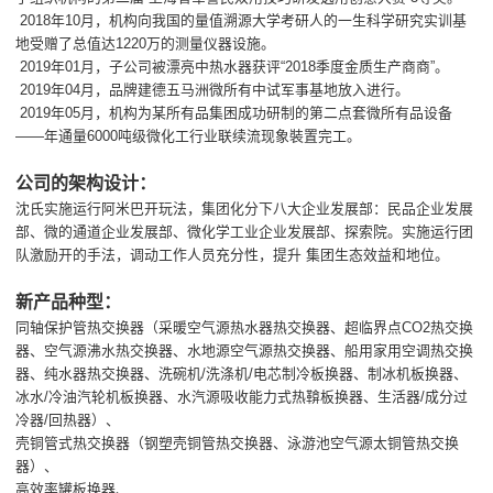
2018年10月，机构向我国的量值溯源大学考研人的一生科学研究实训基
地受赠了总值达1220万的测量仪器设施。
2019年01月，子公司被漂亮中热水器获评“2018季度金质生产商商”。
2019年04月，品牌建德五马洲微所有中试军事基地放入进行。
2019年05月，机构为某所有品集困成功研制的第二点套微所有品设备
——年通量6000吨级微化工行业联续流现象裝置完工。
公司的架构设计：
沈氏实施运行阿米巴开玩法，集团化分下八大企业发展部：民品企业发展
部、微的通道企业发展部、微化学工业企业发展部、探索院。实施运行团
队激励开的手法，调动工作人员充分性，提升 集团生态效益和地位。
新产品种型：
同轴保护管热交换器（采暖空气源热水器热交换器、超临界点CO2热交换
器、空气源沸水热交换器、水地源空气源热交换器、船用家用空调热交换
器、纯水器热交换器、洗碗机/洗涤机/电芯制冷板换器、制冰机板换器、
冰水/冷油汽轮机板换器、水汽源吸收能力式热鞥板换器、生活器/成分过
冷器/回热器）、
壳铜管式热交换器（钢塑壳铜管热交换器、泳游池空气源太铜管热交换
器）、
高效率罐板换器、