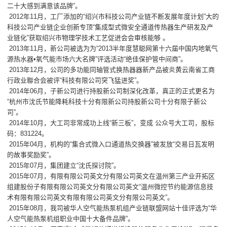
二十大感到满意该品牌”。
2012年11月，工厂添加的“绍兴市科技公司产业链不断发展年度计划”大的
科技公司产业链企业创新专顶“集成型式微安全通道传热器生产研发及产
业链化”获取绍兴市物理学技术工艺促进会会审核能够 。
2013年11月，新公司被选为为“2013半年度慧聪网第十六届中国内地氧气
源热水器•氧气能市场六大名牌”评选活动“绝佳保护管中间商”。
2013年12月，公司的多功能同轴管式换热器器新产品被炎黄云南省工商
行政业聯合会被评“科技有限公司突飞猛进奖”。
2014年06月，子新公司进行持股新公司制深化改革，真正的正式更名为
“杭州市沈氏节能降耗科技十分有限新公司持股新公司十分有限子新公
司”。
2014年10月，大工司非常成功上线“新三板”，变成 公众号大工司，股标
码：831224。
2015年04月，机构的“集合式微入口通道热交换器”被发放“交易日瓦发明
的故事奖励奖”。
2015年07月，集团建立“沈氏探讨院”。
2015年07月，有限有限公司英文分有限公司英文在温州第三产业开拓区
组建股份子有限有限公司英文分有限公司英文“温州微控节约能源信息技
术有限有限公司英文有限有限公司英文分有限公司英文”。
2015年08月，我司被华人空气能热泵机组产业链联盟网站十佳评选为“华
人空气能热泵机组职业中国十大备件品牌”。