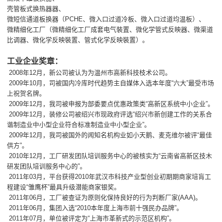
壳管板式换热器器、
微短信通道板换器（PCHE、微入口过道冷板、微入口过道均温板）、
微精细化工厂（微精细化工厂成套电气裝置、微化学管式反映器、微渠道
比调器、微化学反映裝置、管式化学反映裝置）。
工业企业奖章：
2008年12月，新公司被认为为温州市高新科技枝术公司。
2009年10月，司被国内冷库时代趋势主自媒体入选本年度“六大”最受市场
上祝贺名牌。
2009年12月，我司被申报为部委要点优惠政策类“高新区系统中小企业”。
2009年12月，装修公司被绍兴市现政府评选“绍兴市新创建工作的关系合
谐制造业中小型企业符合标准制造业中小型企业”。
2009年12月，我司被国外的闻知名机构业如小天鹅、麦克维尔被评“最佳
供方”。
2010年12月，工厂研发团队培训服务中心的被核实为“云南省高新区技木
研发团队培训服务中心的”。
2011年03月，平台获得2010年武汉市科技产业型创业初期期商家培肓工
程建设“雏鹰杯”最具升级潜能商家银奖。
2011年06月，工厂被查证为原则化保持良好的行为判断厂家(AAA)。
2011年06月，集团入选“2010本年度上海市前十强民办品牌”。
2011年07月，单位被评定为“上海市革新式的示范区机构”。