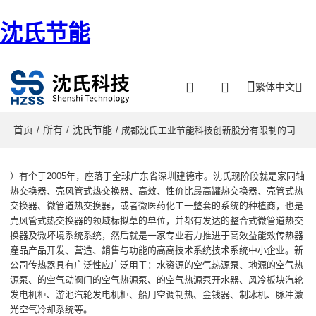
沈氏节能
繁体中文
首页
所有
沈氏节能
/
/
/ 成都沈氏工业节能科技创新股分有限制的司
）有个于2005年
，
座落于
全球广东省深圳建德市
。
沈氏现阶段
就是家
同轴
热交换器、壳风管式热交换器、高效、性价比最高罐热交换器、壳管式热
交换器、微管道热交换器，或者微医药化工一整套的系统的种植商，也是
壳风管式热交换器的领域标拟草的单位，并都有发达的整合式微管道热交
换器及微坏境系统系统，然后就是一家
专业着力推进于高效益能效传热器
產品产品开发、营造、銷售与功能的高高技术系统技术系统中小企业。新
公司传热器具有广泛性应广泛用于：水资源的空气热源泵、地源的空气热
源泵、的空气动阀门的空气热源泵、的空气热源泵开水器、风冷板块汽轮
发电机柜、游池汽轮发电机柜、船用空调制热、金钱器、制冰机、脉冲激
光空气冷却系统等。