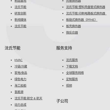
制造基地
壳管换热器
沈氏节能
沈氏节能:塑料壳盘管式换热器
研发创新
沈氏节能:印刷电路板式换热器（P
新闻媒体
板翅式换热器（PFHE）
沈氏节能
板壳换热器
微反应器
沈氏节能
服务支持
HVAC
沈氏服务
冷链/冷藏
下载文档
家电/食品
全球服务网络
绿色电力
定制服务
海工船舶
视频
氢能源
沈氏节能:航空 & 航天
子公司
动力总成