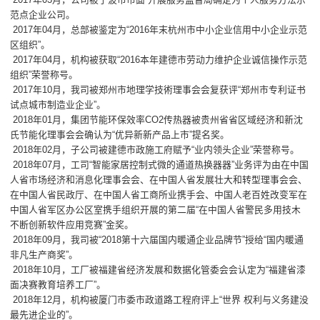
范点企业公司。
2017年04月，总部被鉴定为“2016年末杭州市中小企业信用中小企业示范
区组织”。
2017年04月，机构被获取“2016本年建德市劳动力维护企业诚信操作示范
组织”荣誉称号。
2017年10月，我司被郑州市地理学技術理事会会复获评“郑州市专利证书
试点城市制造业企业”。
2018年01月，集团节能环保效率CO2传热器被贵州省省区域经济和新沈
氏节能化理事会会确认为“优异新新产品上市”提名奖。
2018年02月，子公司被建德市政施工府赋予“业内领头企业”荣誉称号。
2018年07月，工司“智能家居控制式微的通道热换器器”业务评为由在中国
人省市场经济和消息化理事会会、在中国人省发展壮大和转型理事会会、
在中国人省民政厅、在中国人省工商所业携手会、中国人老百姓改变军在
中国人省军区办公区室携手组织开展的第二届“在中国人省警民多用技木
不断创新软件应用竞赛”金奖。
2018年09月，我司被“2018第十六届国内暖通企业品牌节”授给“国内暖通
非凡生产商奖”。
2018年10月，工厂被福建省经济发展和数据化管委会会认定为“福建省漆
面决赛教育培养工厂”。
2018年12月，机构被厦门市委市政道路工程府评上“世界 权利与义务建没
最先进企业的”。