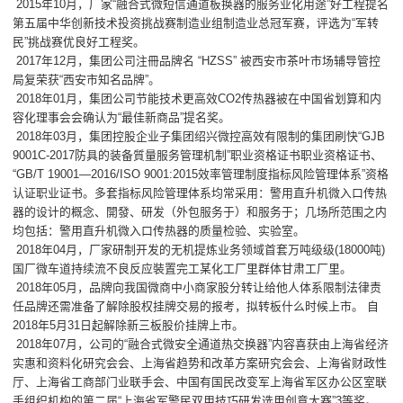
2015年10月，厂家“融合式微短信通道板换器的服务业化用途”好工程提名
第五届中华创新技术投资挑战赛制造业组制造业总冠军赛，评选为“军转
民”挑战赛优良好工程奖。
2017年12月，集团公司注冊品牌名 “HZSS” 被西安市茶叶市场辅导管控
局复荣获“西安市知名品牌”。
2018年01月，集团公司节能技术更高效CO2传热器被在中国省划算和内
容化理事会会确认为“最佳新商品”提名奖。
2018年03月，集团控股企业子集团绍兴微控高效有限制的集团刷快“GJB
9001C-2017防具的装备質量服务管理机制”职业资格证书职业资格证书、
“GB/T 19001—2016/ISO 9001:2015效率管理制度指标风险管理体系”资格
认证职业证书。多套指标风险管理体系均常采用：警用直升机微入口传热
器的设计的概念、開發、研发（外包服务于）和服务于；几场所范围之内
均包括：警用直升机微入口传热器的质量检验、实验室。
2018年04月，厂家研制开发的无机提炼业务领域首套万吨级级(18000吨)
国厂微车道持续流不良反应裝置完工某化工厂里群体甘肃工厂里。
2018年05月，品牌向我国微商中小商家股分转让给他人体系限制法律责
任品牌还需准备了解除股权挂牌交易的报考，拟转板什么时候上市。 自
2018年5月31日起解除新三板股价挂牌上市。
2018年07月，公司的“融合式微安全通道热交换器”内容喜获由上海省经济
实惠和资料化研究会会、上海省趋势和改革方案研究会会、上海省财政性
厅、上海省工商部门业联手会、中国有国民改变军上海省军区办公区室联
手组织机构的第二届“上海省军警民双用技巧研发选用创意大赛”3等奖。