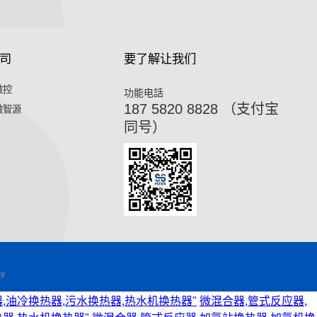
司
要了解让我们
微控
功能电話
187 5820 8828 （支付宝
微智源
同号）
y
,油冷换热器,污水换热器,热水机换热器"
微混合器,管式反应器,