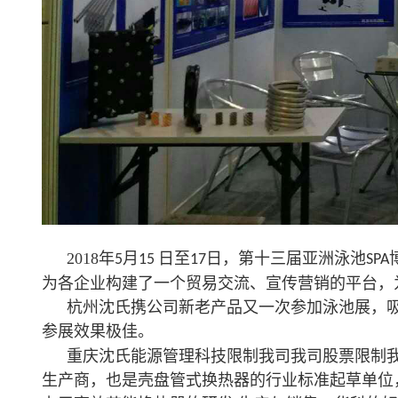
2018
年
月
日至
日，第十三届亚洲泳池
5
15
17
SPA
为各企业构建了一个贸易交流、宣传营销的平台，
杭州沈氏携公司新老产品又一次参加泳池展，
参展效果极佳。
重庆沈氏能源管理科技限制我司我司股票限制
生产商，也是壳盘管式换热器的行业标准起草单位