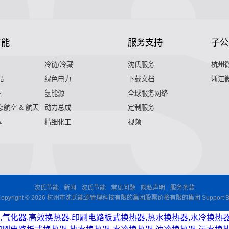
节能
服务支持
子公
冷链/冷藏
沈氏服务
杭州
品
绿色电力
下载文档
浙江
舶
氢能源
全球服务网络
:航空 & 航天
动力总成
定制服务
体
精细化工
视频
沈氏节能
新闻
沈氏节能
常见问题
隐私声明
服务条款
Copyright © 2026 杭州市沈氏能源管理科技有限的集团股票价格有限的集团 Support B
,气化器,高效换热器,印刷电路板式换热器,热水换热器,水冷换热器