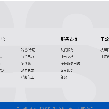
节能
服务支持
子公
冷链/冷藏
沈氏服务
杭州
品
绿色电力
下载文档
浙江
舶
氢能源
全球服务网络
 航天
动力总成
定制服务
体
精细化工
视频
沈氏节能
新闻
沈氏节能
常见问题
隐私声明
服务条款