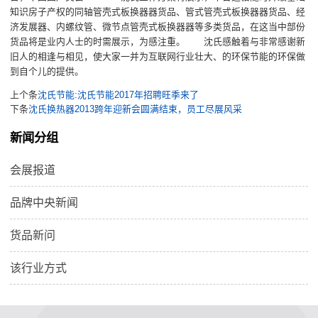
知识房子产权的同轴管壳式板换器器货品、管式管壳式板换器器货品、经
济发展器、内螺纹管、微节点管壳式板换器器等多类货品，在这当中部份
货品将是业内人士的时需展示，为感注重。 沈氏感触着与非常感谢新
旧人的相逢与相见，使大家一并为互联网行业壮大、的环保节能的环保做
到自个儿的提供。
上个条
沈氏节能:沈氏节能2017年招聘旺季来了
下条
沈氏换热器2013跨年迎新会圆满结束，员工尽展风采
新闻分组
会展报道
品牌中央新闻
货品新问
该行业方式