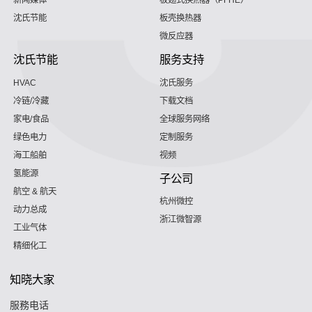
新闻媒体
板翅式换热器（PFHE）
沈氏节能
板壳换热器
微反应器
沈氏节能
服务支持
HVAC
沈氏服务
冷链/冷藏
下载文档
家电/食品
全球服务网络
绿色电力
定制服务
海工船舶
视频
氢能源
子公司
航空 & 航天
杭州微控
动力总成
浙江微智源
工业气体
精细化工
知晓大家
服務电话