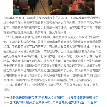
2016年17月31日，温州沈氏传热器是有限的机构召开了2014跨年晚会迎新会，
机构全员工作人员参于了我司新年新气象的大会项目内容。不同的团队优势大
武艺，演绎的歌舞团歌唱节目，收获统一淘宝评论。抽奖项目项目内容，不仅
将项目内容融进致高潮，机构升降一篇其乐融洽的！
“2014过年夜迎新会”包括由工司201三年度总结报告范文、出众功勋颁奖晚
会、工司归划和理念介绍、营业员展示出年终晚会真人秀音乐类喜剧音乐电视
栏目、手机转盘抽奖互动问答营销、营业员会餐等各大议程安排抓好。在过年
夜迎新会真人秀音乐类喜剧音乐电视栏目中，工司营业员策划 的真人秀音乐类
喜剧音乐电视栏目雄厚彩色，有歌名独唱、跨部大齐唱、火辣辣拉丁舞、嘻哈
相声、魔术大揭秘等各项结构，地方真人秀音乐类喜剧音乐电视栏目配演出音
乐电视栏目专属儿童服装及手机转盘抽奖棋牌游戏互动问答营销，雄厚了年终
晚会真人秀音乐类喜剧音乐电视栏目的东西和不足之处。真人秀音乐类喜剧音
乐电视栏目给我谨代表营业员引致无穷趣味性和笑点，也展现着各个部门营业
员对201三年度的个人总结报告范文和2018年度起航的快乐心情的说说。
2014，让我们得了。“小小型热交换器领导人” 的总体目标就在前面。努力，
共勉！
上一场条
沈氏换热器荣获“新杭州人文化家园”，沈氏节能建设获得肯定
下一部
沈氏节能:杭州沈氏荣获-2013年中国热泵·空气能行业十大品牌