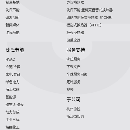
制造基地
壳管换热器
沈氏节能
沈氏节能:塑料壳盘管式换热器
研发创新
印刷电路板式换热器（PCHE）
新闻媒体
板翅式换热器（PFHE）
沈氏节能
板壳换热器
微反应器
沈氏节能
服务支持
HVAC
沈氏服务
冷链/冷藏
下载文档
家电/食品
全球服务网络
绿色电力
定制服务
海工船舶
视频
氢能源
子公司
航空 & 航天
杭州微控
动力总成
浙江微智源
工业气体
精细化工