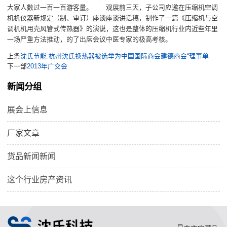
大家人數过一百一百游客量。 观展前三天，子公司应邀在压缩机空调
机机仪器新规定（制、审订）座谈座谈讲话稿，制作了一篇《压缩机与空
调机机用壳风管式传热器》的演说，这也是整体的压缩机行业内近些年里
一场严重方法推动，的了出席会议中医专家的极高考核。
上条
沈氏节能:杭州沈氏换热器被选举为中国国际商会建德商会“理事单位”及“副会长单位”
下一部
2013年广交会
新闻分组
展会上信息
厂家文章
货品新闻新闻
这个行业房产资讯