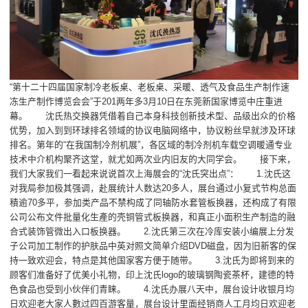
“第十二十四届国家制冷老板桌、老板桌、采暖、透气及食品生产制作速
冻生产制作博览会会”于201两年多3月10日在东莞新国家博览中庄重进
幕。 沈氏热交换器凭借着自己本身科技创新技术型、品级出众的价格
优势，加入到到环球排名领域的协议电脑网络中，协议粉丝早就涉及环球
排名。第年的“在我国制冷剂机展”，各区域的制冷剂机车载空调暖通专业
技术中介机构聚齐这堂，就尤如两次业内旧友的大同学会。 接下来，
我们大家我们一看起来说说首次上海展会的“沈氏突出点”： 1.沈氏这
对我局参加极其强调，赴展统计人数达20多人，展台通过小复式节构总面
積逾70多平，参加类产品不禁构成了同轴防水套管板换器，还构成了有限
公司公布文件批量化生產的壳铜管式板换器，和真正小面积生产制造的融
合式装饰管微出入口板换器。 2.沈氏第三次在冷库安装小编展上分发
子公司加工制作的护肤品中英对照文简单介绍DVD磁盘，因为旧新客的保
持一致欢迎会，特点是其他国家客方便于随带。 3.沈氏为即将到来的
顾客们准备好了优美小礼物，印上沈氏logo的玻璃钢陶瓷茶杯，建德的特
色食品也受到小伙伴们青睐。 4.沈氏办展八天中，展台设计收银月均
日欢迎老大家人數过四百游客量，展台设计里面经销商人工月均日欢迎老