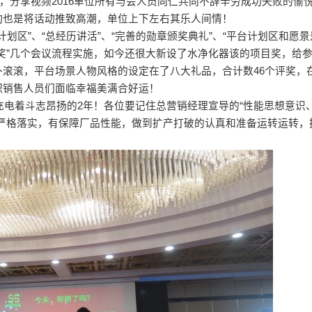
，分享视频2016单位所有与会人员同仁共同不辞辛劳成功失败的愉
动也是将话动推致高潮，单位上下左右其乐人间情！
017计划区”、“总经历讲活”、“完善的勋章颁奖典礼”、“平台计划区和愿
刮奖”几个会议流程实施，如今还很大新设了水净化器该的项目奖，给
滚滚，平台场景人物风格的设定在了八大礼品，合计数46个评奖，
职销售人员们面临幸福美满合好运！
充电着斗志昂扬的2年！各位要记住总营销经理宣导的“性能思想意识
严格落实，有保障厂品性能，做到扩产打破的认真和准备运转运转，