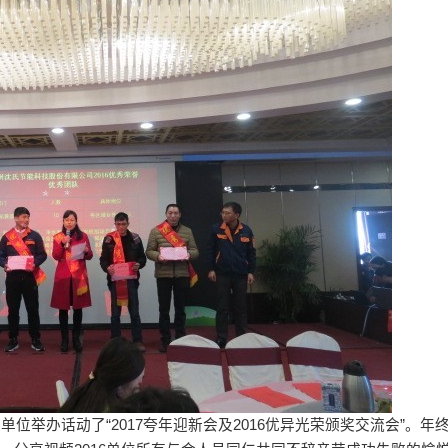
的单位举办话动了“2017夸年迎新会及2016优异光荣颁奖交流会”。年