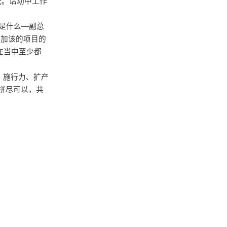
悦。话动中工作
景是什么—副总
参加该的项目的
在当中至少都
、施行力、扩产
拼尽可以，共