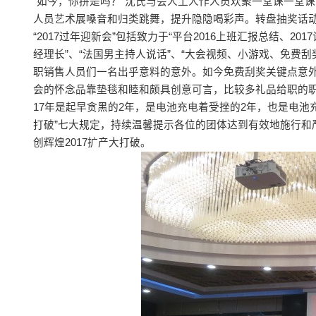
“如今，你拼是吗？”沈氏与会人工人作人员欢聚一堂课一堂课
人员艺术展嗓音和归类跳舞，提升隐隐喝彩声。转盘抽奖话
“2017过年迎新会”包括致力于“平台2016上班汇报总结、2
经理长”、“法国男主持人说话”、“大会视频、小游戏、免费
职销售人员们一名出乎意料的意外。如今免费刮奖关键点意外
会的怀念品靠垫毯和睦和颇具创意可言，比较多礼品给职的
17年是起早贪黑的2年，是电池充电着受挫的2年，也是电池
打破”七大规定，持续温馨提示各位的团体达到有效地施行和
创辉煌2017扩产大打破。