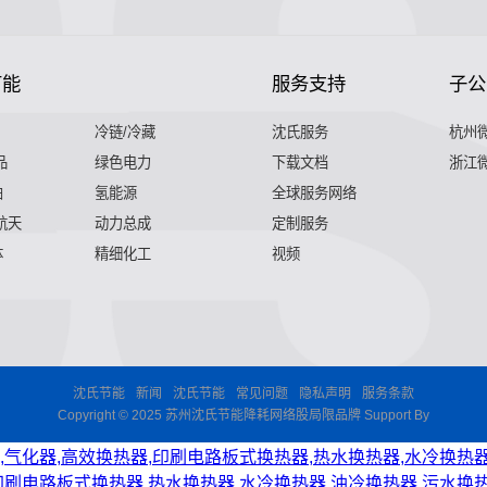
节能
服务支持
子公
冷链/冷藏
沈氏服务
杭州
品
绿色电力
下载文档
浙江
舶
氢能源
全球服务网络
 航天
动力总成
定制服务
体
精细化工
视频
沈氏节能
新闻
沈氏节能
常见问题
隐私声明
服务条款
Copyright © 2025 苏州沈氏节能降耗网络股局限品牌 Support By
,气化器,高效换热器,印刷电路板式换热器,热水换热器,水冷换热器
印刷电路板式换热器,热水换热器,水冷换热器,油冷换热器,污水换热