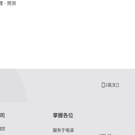
- 预测
2英文
司
掌握各位
微控
服务于电语