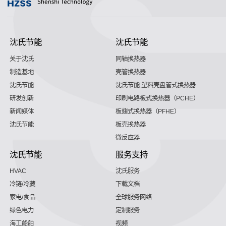
沈氏节能
沈氏节能
关于沈氏
同轴换热器
制造基地
壳管换热器
沈氏节能
沈氏节能:塑料壳盘管式换热器
研发创新
印刷电路板式换热器（PCHE）
新闻媒体
板翅式换热器（PFHE）
沈氏节能
板壳换热器
微反应器
沈氏节能
服务支持
HVAC
沈氏服务
冷链/冷藏
下载文档
家电/食品
全球服务网络
绿色电力
定制服务
海工船舶
视频